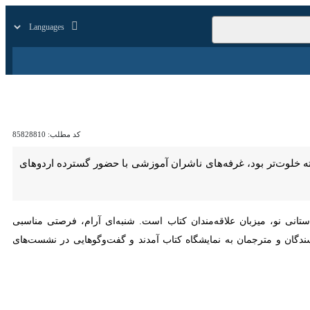
زار
زندگی
سایر
کد مطلب:
85828810