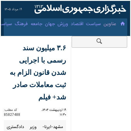
۱۹ مرداد ۱۴۰۵
عناوین‌
سیاست
اقتصاد
ورزش
جهان
جامعه
فرهنگ
سیاست
۳.۶ میلیون سند رسمی
با اجرایی شدن قانون
الزام به ثبت معاملات
صادر شد+ فیلم
۱۹ اردیبهشت ۱۴۰۴،
کد مطلب:
85827488
۱۱:۳۰
مشهد-ایرنا- وزیر دادگستری گفت:
از زمان اجرای قانون الزام به ثبت