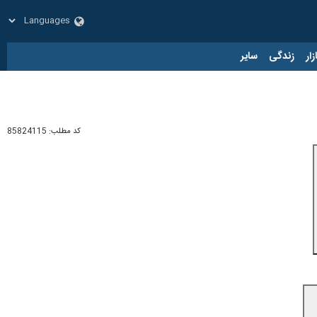
زار
زندگی
سایر
کد مطلب:
85824115