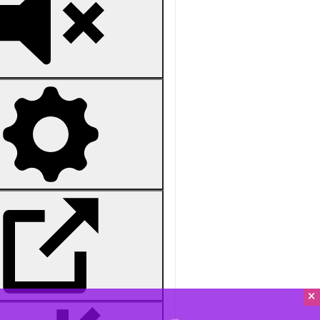
Mute
Settings
PIP
Enter
Download
دریافت
25 MB
fullscreen
تهران- ایرنا- رئیس‌جمهور دوشنبه شب
جامعه پیاده کنیم، مشکل از خود ما اس
۴۰ * ۴۸
چندرسانه‌ای
صدا
×
۰ نفر