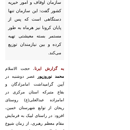
امور خیریه کشور گفت: این
سازمان تنها دستگاهی است که
پس از پایان کرونا نیز هرماه به
طور مستمر بسته معیشتی تهیه
کرده و بین نیازمندان توزیع
می‌کند.
به گزارش ایرنا
، حجت الاسلام
محمد
نوروزپور
عصر دوشنبه در آیین
گرامیداشت امامزادگان و بقاع متبرکه
استان مرکزی در امامزاده عبدالعلی(ع)
روستای ریحان از توابع شهرستان
خمین، افزود: در راستای لبیک به
×
فرمایش مقام معظم رهبری، از زمان
شیوع کرونا تاکنون بیش از سه
♿︎
×
میلیون بسته معیشتی در قالب طرح
قرار دوازدهم بین نیازمندان کشور