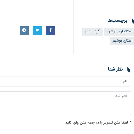
بوشهر - ایرنا - معاون هماهنگی امور 
استان فردا (سه‌شنبه ۱۶ اردیبهشت) به‌صورت غیرحضوری برگزار خواهند شد.