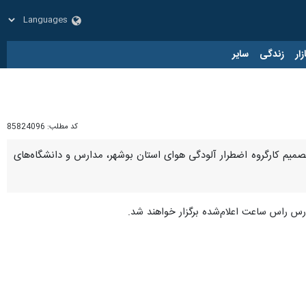
زار
زندگی
سایر
کد مطلب:
85824096