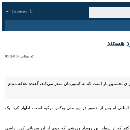
زار
زندگی
سایر
د
کد مطلب:
85824056