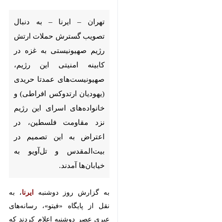
تهران – ایرنا – به دنبال تصویب
گسترش حملات ارتش رژیم
صهیونیستی به غزه در کابینه
امنیتی این رژیم، صهیونیست‌های
عمدتا حریدی (یهودیان ارتدوکس
افراطی) و خانواده‌های اسرای
این رژیم نزد مقاومت فلسطین،
در اعتراض به این تصمیم در
بیت‌المقدس و تل‌آویو به
خیابان‌ها آمدند.
به گزارش روز دوشنبه
ایرنا
، به نقل
از پایگاه «فیتو»، رسانه‌های عبری
عصر دوشنبه اعلام کردند که پس از
تصویب طرح گسترش عملیات نظامی