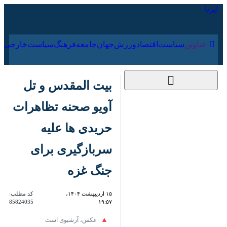
۱۷ مرداد ۱۴۰۵
عناوین‌
سیاست
اقتصاد
ورزش
جهان
جامعه
فرهنگ
سیا
بیت المقدس و تل آویو
صحنه تظاهرات
حریدی ها علیه
سربازگیری برای جنگ
غزه
۱۵ اردیبهشت ۱۴۰۴،
کد مطلب:
85824035
۱۹:۵۷
عکس، آرشیوی است