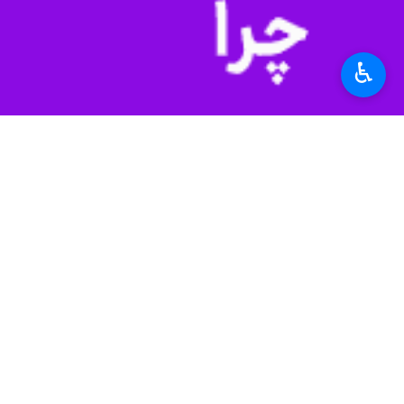
♿︎
گناباد-ایرنا- مدیر جهاد کشاورزی گناباد گفت: ۱۵ تن کالای اساسی قاچاق عصر امروز، دوشنبه در این شه
به گزارش ایرنا
، اسماعیل قربانی در گفت
تعزیرات حکومتی و معاونت بهداشتی دانش
دادستانی و فرماندهی انتظامی پلمپ شد
مدیر جهاد کشاورزی گناباد گفت: کالاها
وی از شهروندان گنابادی خواست در صورت
تلفن ۱۲۴ ، سامانه دریافت و رسیدگی به شکایات منعکس کنند تا ضمن رسیدگی، اقدام قانونی مناسب به عمل آید.
مرکز شهرستان گناباد در ۲۸۷ کیلومتری جنوب مشهد واقع است.
استان‌ها
خراسان رضوی