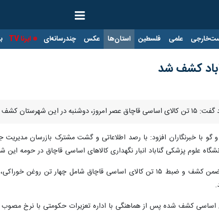
ت‌خارجی
علمی
فلسطین
استان‌ها
عکس
چندرسانه‌ای
ایرنا TV
با