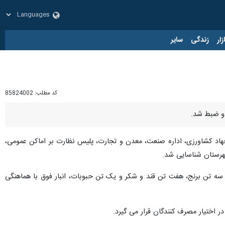
زار
زندگی
سایر
کد مطلب:
85824002