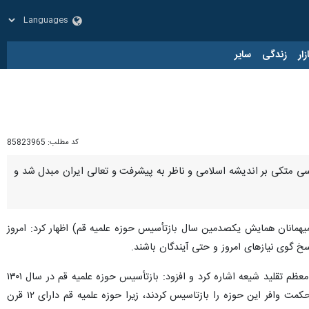
زار
زندگی
سایر
کد مطلب:
85823965