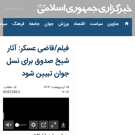
۱۸ مرداد ۱۴۰۵
عناوین‌
سیاست
اقتصاد
ورزش
جهان
جامعه
فرهنگ
سیاس
فیلم/قاضی عسکر: آثار
شیخ صدوق برای نسل
جوان تبیین شود
۱۵ اردیبهشت ۱۴۰۴،
کد مطلب:
85823863
۱۷:۰۷
Unmute
Settings
PIP
Enter
Download