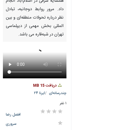
Pause
Play
00:00
00:00
♿︎