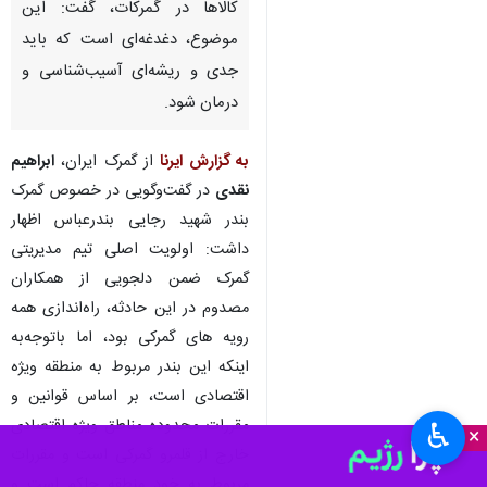
کالاها در گمرکات، گفت: این
موضوع، دغدغه‌ای است که باید
جدی و ریشه‌ای آسیب‌شناسی و
درمان شود.
به گزارش ایرنا
از گمرک ایران،
ابراهیم
نقدی
در گفت‌وگویی در خصوص گمرک
بندر شهید رجایی بندرعباس اظهار
داشت: اولویت اصلی تیم مدیریتی
گمرک ضمن دلجویی از همکاران
مصدوم در این حادثه، راه‌اندازی همه
رویه های گمرکی بود، اما باتوجه‌به
اینکه این بندر مربوط به منطقه ویژه
اقتصادی است، بر اساس قوانین و
مقررات محدوده مناطق ویژه اقتصادی
♿︎
×
خارج از قلمرو گمرکی است و مقررات
مربوط به خود منطقه حاکم است و