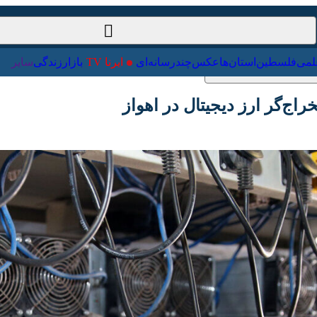
ت‌خارجی
علمی
فلسطین
استان‌ها
عکس
چندرسانه‌ای
ایرنا TV
با