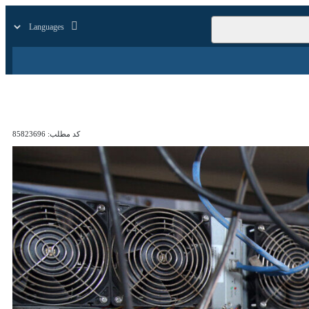
زار
زندگی
سایر
کد مطلب:
85823696