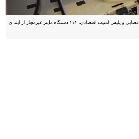
اهواز - ایرنا - مدیرعامل شرکت توزیع نیروی برق اهواز گفت: با تلاش‌ نیروهای این شرکت و همکاری دستگاه قضایی و پلیس امنیت اقتصادی، ۱۱۱ دستگاه ماینر غیرمجاز از ابتدای سال تاکنون
 مسکونی با انشعابات غیرمجاز و با استفاده از روش‌های مختلف پنهان‌سازی،
...) نصب شده بودند.
سیب به شبکه توزیع برق می‌شود بلکه خطرات جدی ایمنی برای ساکنان محل و
رهای غیرمجاز از طریق " اپلیکیشن برق من " ، سامانه اینترنتی