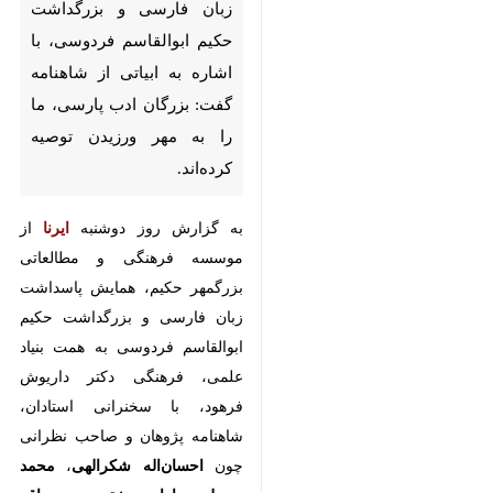
زبان فارسی و بزرگداشت حکیم
ابوالقاسم فردوسی، با اشاره به
ابیاتی از شاهنامه گفت: بزرگان
ادب پارسی، ما را به مهر ورزیدن
توصیه کرده‌اند.
به گزارش روز دوشنبه
ایرنا
از
موسسه فرهنگی و مطالعاتی
بزرگمهر حکیم، همایش پاسداشت
زبان فارسی و بزرگداشت حکیم
ابوالقاسم فردوسی به همت بنیاد
علمی، فرهنگی دکتر داریوش فرهود،
با سخنرانی استادان، شاهنامه پژوهان
×
و صاحب نظرانی چون
احسان‌اله
شکرالهی
،
محمد رسولی
،
باران
♿︎
بهشتی
،
محمدباقر یوسفی
و پروفسور
×
داریوش فرهود
در محل بنیاد