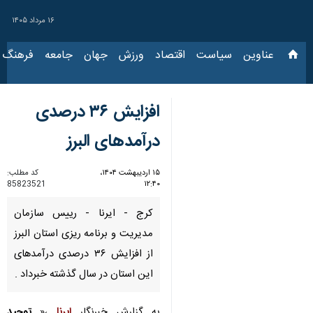
۱۶ مرداد ۱۴۰۵
عناوین‌
سیاست
اقتصاد
ورزش
جهان
جامعه
فرهنگ
سیاس
افزایش ۳۶ درصدی
درآمدهای البرز
۱۵ اردیبهشت ۱۴۰۴،
کد مطلب:
85823521
۱۲:۴۰
کرج - ایرنا - رییس سازمان
مدیریت و برنامه ریزی استان البرز
از افزایش ۳۶ درصدی درآمدهای
این استان در سال گذشته خبرداد .
به گزارش خبرنگار
ایرنا
،«
توحید