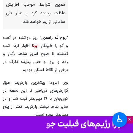
همدان- ایرنا- کارشناس اداره کل
هواشناسی همدان گفت: وزش باد
شدید امروز دوشنبه و فردا پدیده
غالب‌تر در استان خواهد بود و
همین شرایط موجب افزایش
غلظت پدیده گرد و غبار طی
ساعاتی از روز خواهد شد.
"
روح‌الله زاهدی
" روز دوشنبه در گفت
و گو با خبرنگار
ایرنا
اظهار کرد: شب
گذشته تا صبح امروز شاهد رگبار و
رعد و برق و حتی پدیده تگرگ در
برخی از نقاط استان بودیم.
♿︎
×
وی افزود: بیشترین بارش‌ها طبق
گزارش‌های دریافتی تا این لحظه در