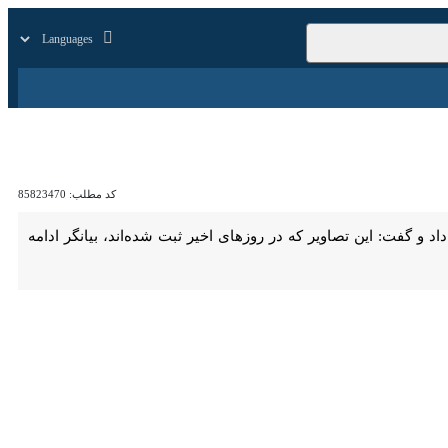
زار
زندگی
سایر
کد مطلب:
85823470
 منطقه کبیرکوه خبر داد و گفت: این تصاویر که در روزهای اخیر ثبت شده‌اند، بیانگر ادامه حیات