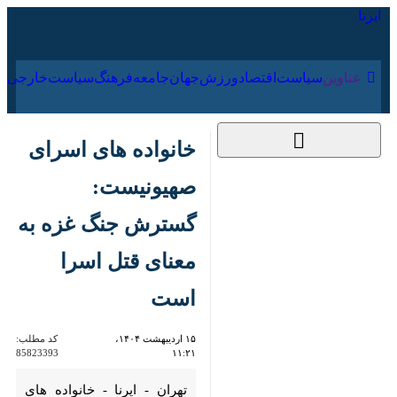
۱۵ مرداد ۱۴۰۵
عناوین‌
سیاست
اقتصاد
ورزش
جهان
جامعه
فرهنگ
سیا
خانواده های اسرای
صهیونیست: گسترش
جنگ غزه به معنای
قتل اسرا است
۱۵ اردیبهشت ۱۴۰۴،
کد مطلب:
85823393
۱۱:۲۱