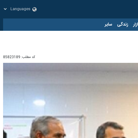
زار
زندگی
سایر
کد مطلب:
85823189