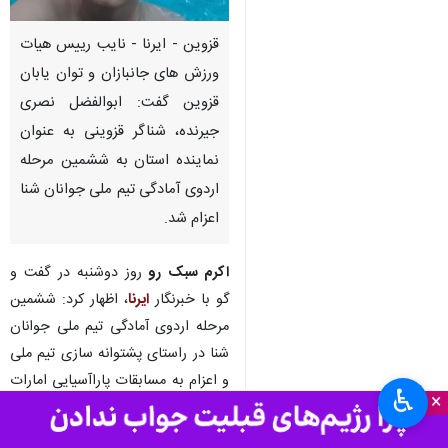
قزوین - ایرنا - نایب رییس هیات
ورزش های جانبازان و توان یابان
قزوین گفت: ابوالفضل نصری‌
جیرنده، شناگر قزوینی به عنوان
نماینده استان به ششمین مرحله
اردوی آمادگی تیم ملی جوانان شنا
اعزام شد.
اکرم سبک رو
روز دوشنبه در گفت و
گو با خبرنگار
ایرنا
، اظهار کرد: ششمین
مرحله اردوی آمادگی تیم ملی جوانان
شنا در راستای پشتوانه سازی تیم ملی
و اعزام به مسابقات پاراآسیایی امارات
♿︎
×
۲۰۲۵، از ۱۵ الی ۲۸ اردیبهشت ماه
سال جاری به میزبانی استان