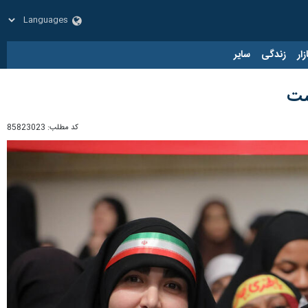
زار
زندگی
سایر
کد مطلب:
85823023