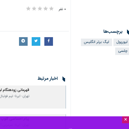
۰ نفر
برچسب‌ها
لیورپول
لیگ برتر انگلیس
چلسی
اخبار مرتبط
قهرمانی زودهنگام لی
تهران- ایرنا- تیم فوتبا
×
پیام احساسی کلوپ 
تهران- ایرنا- سرمربی