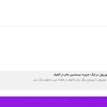
ورپول در لیگ جزیره؛ بیستمین جام در آنفیلد
ل لیورپول با پیروزی پرگل برابر تاتنهام در هفته سی‌ و چهارم لیگ برتر…
پس از قهرمانی لیورپول + عکس
 آلمانی سابق لیورپول در یک پست اینستاگرامی به قهرمانی زودهنگام قرمزهای…