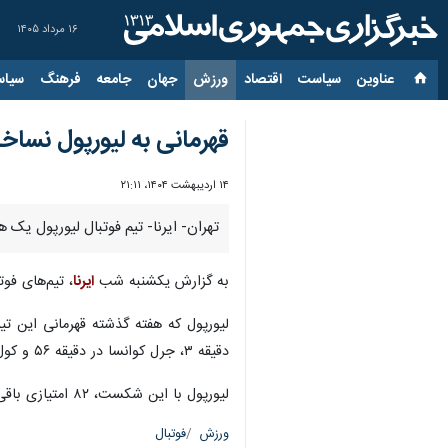
۱۶ مرداد ۱۴۰۵
عناوین‌
سیاست
اقتصاد
ورزش
جهان
جامعه
فرهنگ
سیاس
قهرمانی به لیورپول نساخ
۱۴ اردیبهشت ۱۴۰۴، ۲۱:۱۱
تهران- ایرنا- تیم فوتبال لیورپول ی
به گزارش یکشنبه شب
ایرنا
، تیم‌های فوتبال چلسی و لیورپول
دقیقه ۳، جرل کوانسا در دقیقه ۵۶ و کول پالمر(پنالتی) در این دیدار برای چلسی گلزنی کردند و ویرجیل فن دایک در دقیقه ۸۵ توانست تنها یکی از گل‌های خورده را برای لیورپول جبران کند.
لیورپول با این شکست، ۸۲ امتیازی باقی ماند. چلسی اما با این برد ۶۳ امتیازی شد و در رده پنجم قرار گرفت تا در جنگ کسب سهمیه لیگ قهرمانان شانس‌های خودش را حفظ کند.
ورزش
فوتبال