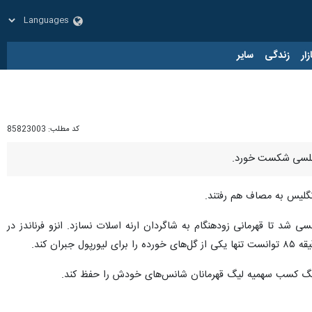
زار
زندگی
سایر
کد مطلب:
85823003
ر چلسی شکست خورد.
تیم قطعی شد، در بازی امشب در استمفورد بریج با نتیجه ۳ بر یک مغلوب چلسی شد تا قهرمانی زودهنگام به شاگردان ارنه اسلات نسازد. انزو فرناندز در