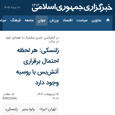
۱۸ مرداد ۱۴۰۵
عناوین‌
سیاست
اقتصاد
ورزش
جهان
جامعه
فرهنگ
سیاس
در کنفرانس خبری مشترک با همتای خود
در چک؛
زلنسکی: هر لحظه
احتمال برقراری
آتش‌بس با روسیه
وجود دارد
۱۴ اردیبهشت ۱۴۰۴،
کد مطلب:
85822966
۲۰:۰۷
تهران-ایرنا- ولودیمیر زلنسکی،