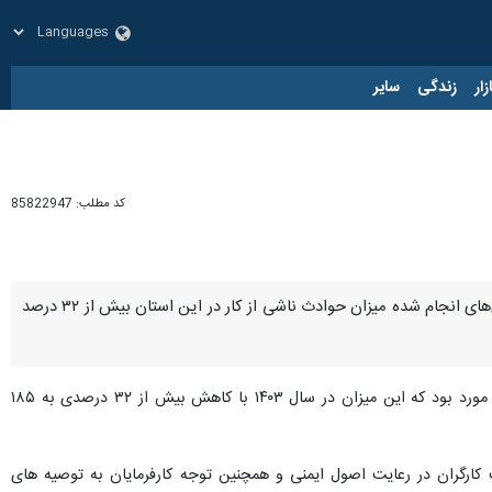
زار
زندگی
سایر
کد مطلب:
85822947