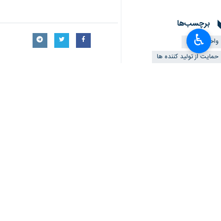
×
برچسب‌ها
♿︎
واحد تولیدی
حمایت از تولید کننده ها
شهر تهران
محمدصادق معتمدیان
طرح " یکشنبه‌های تولیدی
اخبار مرتبط
بازدید
معاون استاندار تهرا
تهران بزرگ - ایرنا - 
استاندار تهران: صن
تهران بزرگ - ایرنا - ا