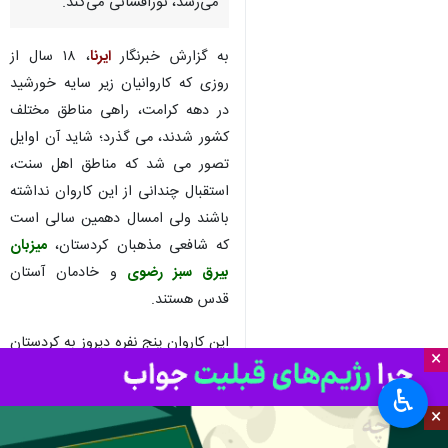
می‌رسد، نورافشانی می‌کند.
به گزارش خبرنگار
ایرنا
، ۱۸ سال از
روزی که کاروانیان زیر سایه خورشید
در دهه کرامت، راهی مناطق مختلف
کشور شدند، می گذرد؛ شاید آن اوایل
تصور می شد که مناطق اهل سنت،
استقبال چندانی از این کاروان نداشته
باشند ولی امسال دهمین سالی است
که شافعی مذهبان کردستان،
میزبان
بیرق سبز رضوی
و خادمان آستان
قدس هستند.
این کاروان پنج نفره دیروز به کردستان
×
رسید؛ محمد عطایی مدیر کاروان زیر
♿︎
سایه خورشید در کردستان می‌گوید:
×
این کاروان امسال در هفت شهرستان