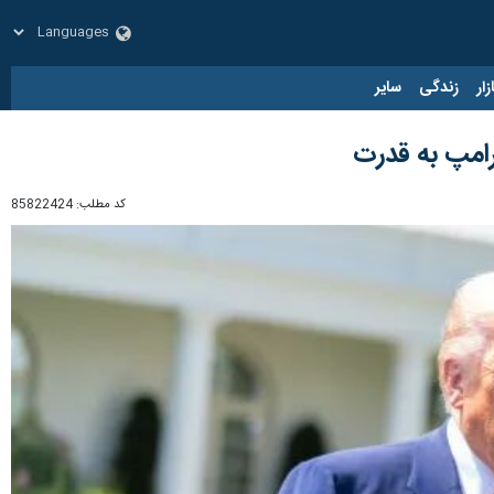
زار
زندگی
سایر
رامپ به قدرت
کد مطلب:
85822424