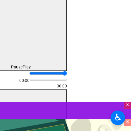
Pause
Play
00:00
00:00
×
♿︎
×