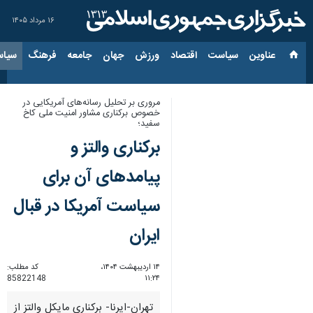
۱۶ مرداد ۱۴۰۵
عناوین‌
سیاست
اقتصاد
ورزش
جهان
جامعه
فرهنگ
سیاس
مروری بر تحلیل رسانه‌های آمریکایی در
خصوص برکناری مشاور امنیت ملی کاخ
سفید؛
برکناری والتز و
پیامدهای آن برای
سیاست آمریکا در قبال
ایران
۱۴ اردیبهشت ۱۴۰۴،
کد مطلب:
85822148
۱۱:۲۴
تهران-ایرنا- برکناری مایکل والتز از