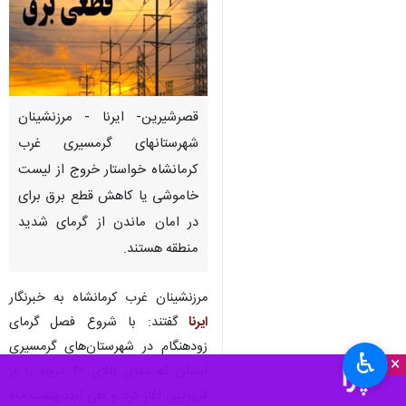
قصرشیرین- ایرنا - مرزنشینان
شهرستانهای گرمسیری غرب
کرمانشاه خواستار خروج از لیست
خاموشی یا کاهش قطع برق برای
در امان ماندن از گرمای شدید
منطقه هستند.
مرزنشینان غرب کرمانشاه به خبرنگار
ایرنا
گفتند: با شروع فصل گرمای
زودهنگام در شهرستان‌های گرمسیری
♿︎
×
استان که دمای بالای ۴۰ درجه را از
فروردین آغاز کرد و طی اردیبهشت ماه