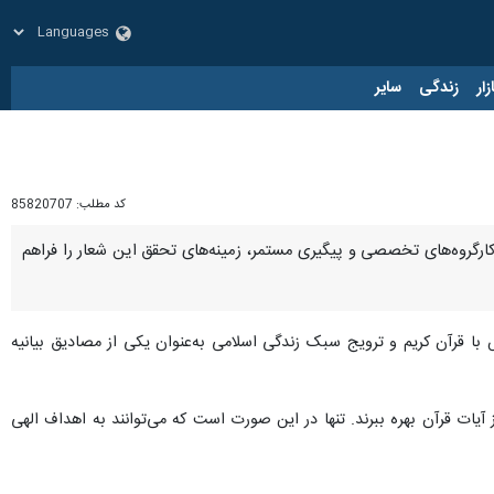
زار
زندگی
سایر
کد مطلب:
85820707