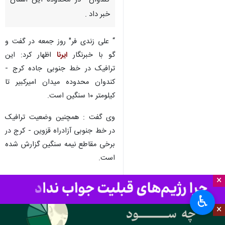
کرج - ایرنا - مدیرکل راهداری البرز
از ترافیک سنگین در جاده کرج -
کندوان در محدوده این استان
خبر داد .
“ علی زندی فر" روز جمعه در گفت و
گو با خبرنگار
ایرنا
اظهار کرد: این
ترافیک در خط جنوبی جاده کرج -
کندوان محدوده میدان امیرکبیر تا
کیلومتر ١٠ سنگین است.
×
وی گفت : همچنین وضعیت ترافیک
♿︎
در خط جنوبی آزادراه قزوین - کرج در
×
برخی مقاطع نیمه سنگین گزارش شده