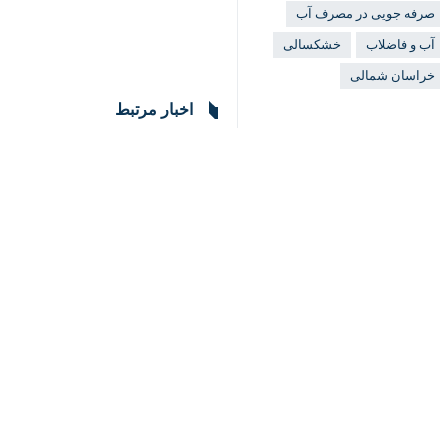
♿︎
بجنورد- ایرنا- نماینده ولی فقیه در 
زمان دیگری جدی گرفته شود.
به گزارش ایرنا
، حجت الاسلام و المسلین
صرفه جویی این مایه حیات بخش اهتمام
وی افزود: صرفه جویی در مصرف از ضرور
حجت الاسلام نوری با اشاره به اجرایی
برای کشاورزی استفاده شود و تا حدو
آگاهی دانش آموزان از دسیسه های دشمن
نماینده ولی فقیه در خراسان‌شمالی با 
حجت الاسلام نوری تاکید کرد: حکمرانی 