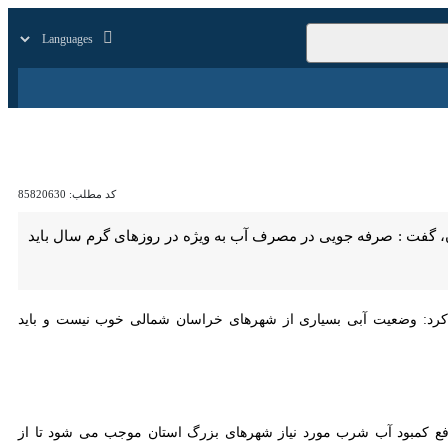
زار
زندگی
سایر
کد مطلب:
85820630