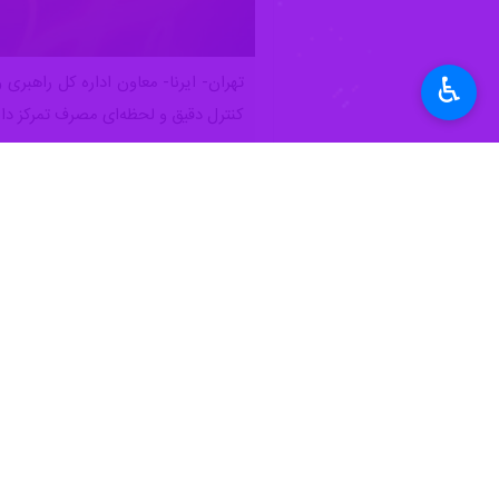
♿︎
کنترل دقیق و لحظه‌ای مصرف تمرکز دار
به گزارشایرنا از وزارت نیرو،
رضا عفت نژا
بسته مدیریت مصرف است، افزود: این بسته
وی ادامه‌داد: در آستانه تابستان ۱۴۰۴، وزارت نیرو با اجرای برنامه‌ای جامع در قالب ۱۴ مگاپروژه به دنبال عبور ایمن و بدون خاموشی از اوج بار مصرف برق در کشور است.
به گفته عفت‌نژاد، این طرح‌ها با هدف 
تا اصلاح الگوی مصرف و ارتقای بهره‌وری ا
معاون اداره کل راهبری و نظارت بر توزی
انرژی‌های تجدیدپذیر، افزایش بهره‌بردار
وی اظهار داشت: علاوه بر این، توسعه
مراکز غیرمجاز استخراج رمزارز و جذب