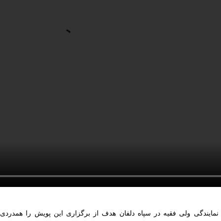
nmute
Mute
Settings
PIP