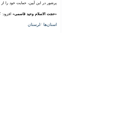
♿︎
×
Download