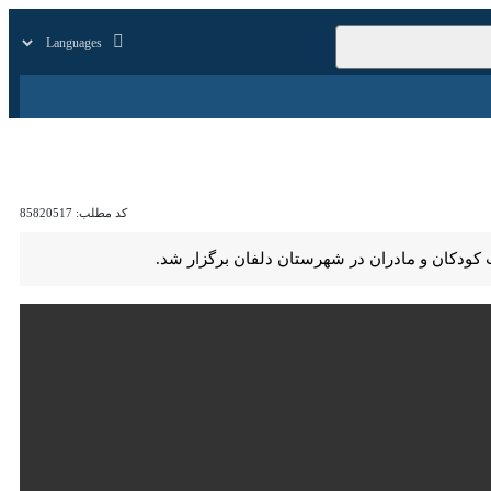
زار
زندگی
سایر
کد مطلب:
85820517