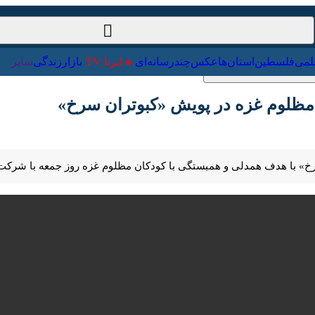
ت‌خارجی
علمی
فلسطین
استان‌ها
عکس
چندرسانه‌ای
ایرنا TV
با
مظلوم غزه در پویش «کبوتران سرخ»
Pause
Play
00:00