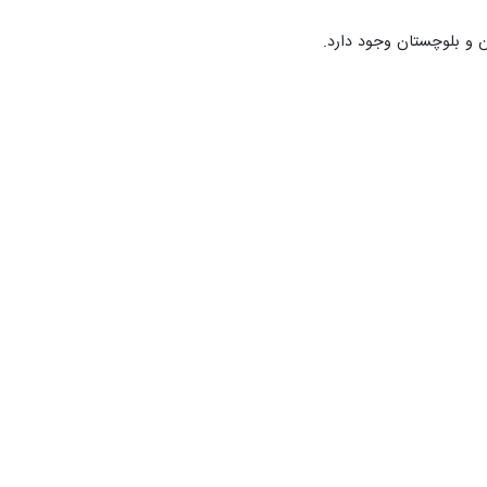
عاون، کار و رفاه اجتماعی سیستان و بلوچستان گفت: بیش‌ از ۲۴۰ هزار نفر…