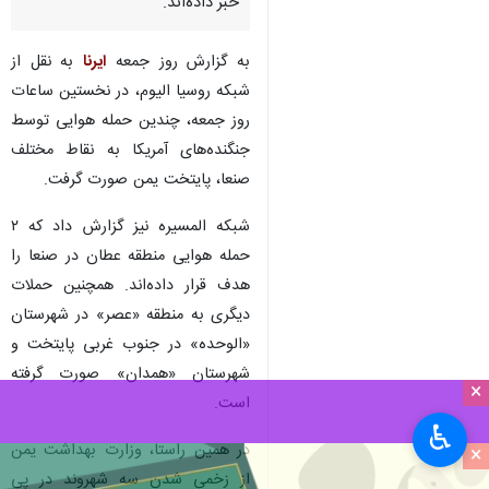
تهران- ایرنا- بامداد جمعه پایتخت
یمن بار دیگر هدف حملات هوایی
آمریکا قرار گرفت؛ منابع خبری از
بمباران مناطق مختلف صنعا و
زخمی شدن چند شهروند یمنی
خبر داده‌اند.
به گزارش روز جمعه
ایرنا
به نقل از
شبکه روسیا الیوم، در نخستین ساعات
روز جمعه، چندین حمله هوایی توسط
جنگنده‌های آمریکا به نقاط مختلف
صنعا، پایتخت یمن صورت گرفت.
شبکه المسیره نیز گزارش داد که ۲
×
حمله هوایی منطقه عطان در صنعا را
♿︎
هدف قرار داده‌اند. همچنین حملات
×
دیگری به منطقه «عصر» در شهرستان