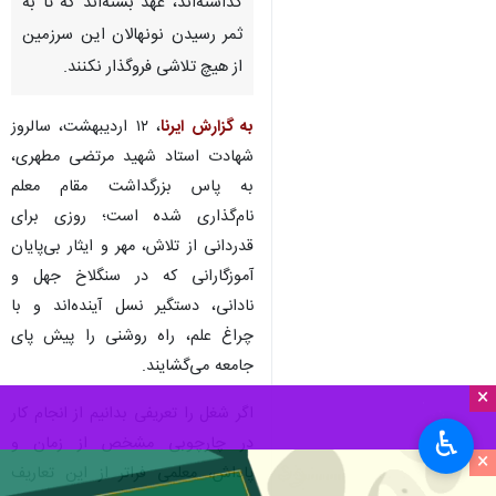
بجنورد- ایرنا - معلمی تنها یک
شغل نیست؛ راهی است دشوار اما
روشن که جز با عشق، تعهد و
فداکاری نمی‌توان در آن گام نهاد،
آنان که پا در این مسیر
گذاشته‌اند، عهد بسته‌اند که تا به
ثمر رسیدن نونهالان این سرزمین
از هیچ تلاشی فروگذار نکنند.
به گزارش ایرنا
، ۱۲ اردیبهشت، سالروز
شهادت استاد شهید مرتضی مطهری،
به پاس بزرگداشت مقام معلم
نام‌گذاری شده است؛ روزی برای
×
قدردانی از تلاش، مهر و ایثار بی‌پایان
♿︎
آموزگارانی که در سنگلاخ جهل و
×
نادانی، دستگیر نسل آینده‌اند و با