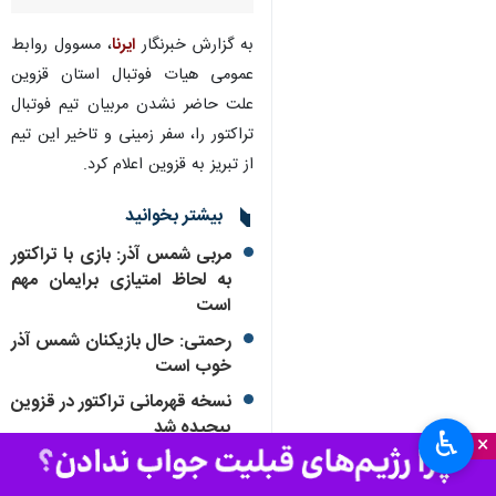
به گزارش خبرنگار
ایرنا
، مسوول روابط
عمومی هیات فوتبال استان قزوین
علت حاضر نشدن مربیان تیم فوتبال
تراکتور را، سفر زمینی و تاخیر این تیم
از تبریز به قزوین اعلام کرد.
بیشتر بخوانید
مربی شمس آذر: بازی با تراکتور
به لحاظ امتیازی برایمان مهم
است
رحمتی: حال بازیکنان شمس آذر
خوب است
نسخه قهرمانی تراکتور در قزوین
پیچیده شد
♿︎
×
نمایش تیم تراکتور در لیگ برتر
فوق‌العاده بود