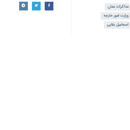
♿︎
×
خبر داد.
به گزارش گروه سیاست خارجی
ایرنا
، اس
امور خارجه عمان بوده و در مورد تاریخ 
بقائی با تاکید مجدد بر اراده جمهوری 
تک‌تک ایرانیان را نشانه گرفته‌ است،
بین‌الملل در حوزه استفاده صلح‌آمیز از
و در این مسیر با قوت و قدرت ثابت‌قدم
به گزارش ایرنا
گفت‌وگوهای غیرمستقیم ایران و ایالات 
خواهد بود و تا به الان این دور روز شنبه ۱۳ اردیبهشت برگزار خواهد 