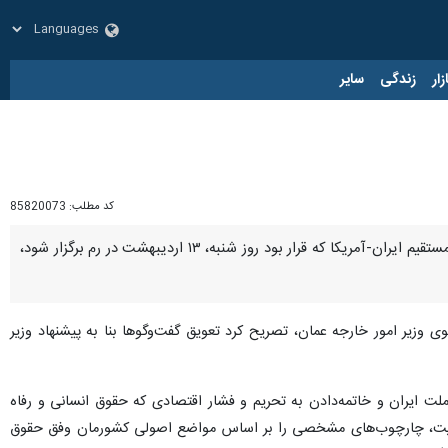
زار
زندگی
سایر
کد مطلب:
85820073