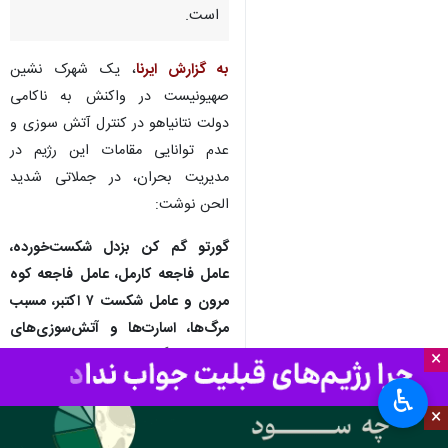
تهران - ایرنا - پس از گسترش
آتش سوزی در سرزمین‌های
اشغالی، انتقادات علیه بنیامین
نتانیاهو شدت گسترده‌ای یافته
است.
به گزارش ایرنا
، یک شهرک نشین
صهیونیست در واکنش به ناکامی
دولت نتانیاهو در کنترل آتش سوزی و
عدم توانایی مقامات این رژیم در
مدیریت بحران، در جملاتی شدید
الحن نوشت:
×
گورتو گم کن بزدل شکست‌خورده،
♿︎
×
عامل فاجعه کارمل، عامل فاجعه کوه
مرون و عامل شکست ۷ اکتبر، مسبب