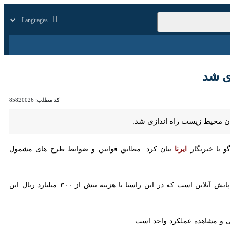
زار
زندگی
سایر
کد مطلب:
85820026