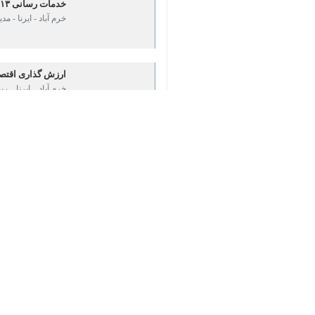
♿︎
×
خرم آباد _ ایرنا _ سامانه پایش آنل