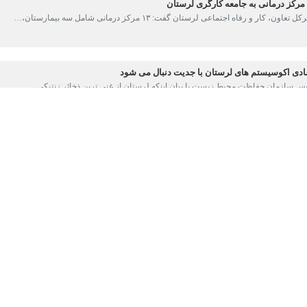
این زیست محیطی در نیروگاه سیکل ترکیبی خرم آباد با حضور رئیس سازمان مح