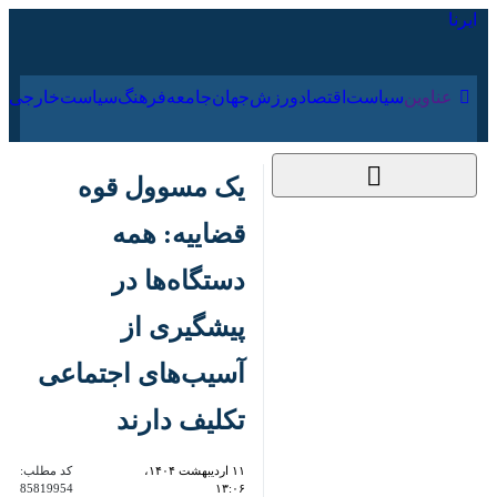
۱۵ مرداد ۱۴۰۵
عناوین‌
سیاست
اقتصاد
ورزش
جهان
جامعه
فرهنگ
سیا
یک مسوول قوه
قضاییه: همه
دستگاه‌ها در پیشگیری
از آسیب‌های اجتماعی
تکلیف دارند
۱۱ اردیبهشت ۱۴۰۴،
کد مطلب:
85819954
۱۳:۰۶
بجنورد- ایرنا- قائم مقام معاونت