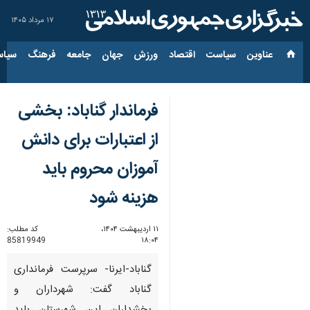
۱۷ مرداد ۱۴۰۵
عناوین‌
سیاست
اقتصاد
ورزش
جهان
جامعه
فرهنگ
سیاس
فرماندار گناباد: بخشی
از اعتبارات برای دانش
آموزان محروم باید
هزینه شود
۱۱ اردیبهشت ۱۴۰۴،
کد مطلب:
85819949
۱۸:۰۴
گناباد-ایرنا- سرپرست فرمانداری
گناباد گفت: شهرداران و