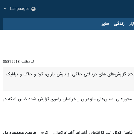
زار
زندگی
سایر
کد مطلب:
85819918
ت: گزارش‌های های دریافتی حاکی از بارش باران، گرد و خاک و ترافیک
ی محورهای استان‌های مازندران و خراسان رضوی گزارش شده ضمن اینکه در
یکی نیز در مسیر جنوب به شمال آزادراه تهران – شمال، محدوده تونل ۱۸ و حد فاصل تونل البرز تا انتهای آزادراه، آزادراه تهران – کرج – قزوین محدوده پل