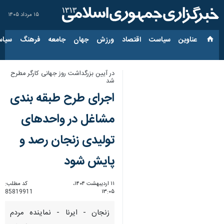
۱۵ مرداد ۱۴۰۵
عناوین‌
سیاست
اقتصاد
ورزش
جهان
جامعه
فرهنگ
سیاس
در آیین بزرگداشت روز جهانی کارگر مطرح
شد
اجرای طرح طبقه بندی
مشاغل در واحدهای
تولیدی زنجان رصد و
پایش شود
۱۱ اردیبهشت ۱۴۰۴،
کد مطلب:
85819911
۱۳:۰۵
زنجان - ایرنا - نماینده مردم