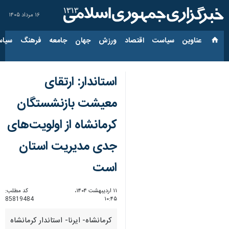
۱۶ مرداد ۱۴۰۵
عناوین‌
سیاست
اقتصاد
ورزش
جهان
جامعه
فرهنگ
سیاس
استاندار: ارتقای
معیشت بازنشستگان
کرمانشاه از اولویت‌های
جدی مدیریت استان
است
۱۱ اردیبهشت ۱۴۰۴،
کد مطلب:
85819484
۱۰:۴۵
کرمانشاه- ایرنا- استاندار کرمانشاه