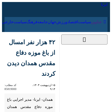
۱۸ مرداد ۱۴۰۵
عناوین‌
سیاست
اقتصاد
ورزش
جهان
جامعه
فرهنگ
سیا
۴۲ هزار نفر امسال از
باغ موزه دفاع مقدس
همدان دیدن کردند
۱۵ اردیبهشت ۱۴۰۴،
کد مطلب:
85819000
۹:۱۴
همدان- ایرنا- مدیر اجرایی باغ
موزه دفاع مقدس همدان گفت:
۴۲ هزار نفر از اقشار مختلف مردم و
خانواده‌ها به خصوص جوانان و