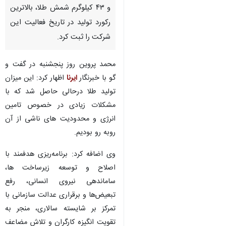
مهاباد- ایرنا- مدیرعامل شرکت
گسترش معادن و صنایع معدنی
طلای زرشوران گفت: سال گذشته
این شرکت با استحصال یک هزار
و ۴۳ کیلوگرم شمش طلا، بالاترین
رکورد تولید در تاریخ فعالیت این
شرکت را ثبت کرد.
محمد پروین روز پنجشنبه در گفت و
گو با خبرنگار
ایرنا
اظهار کرد: این میزان
تولید طلا درحالی حاصل شد که با
مشکلات زیادی در خصوص تامین
انرژی و محدودیت های ناشی از آن
♿︎
روبه رو بودیم.