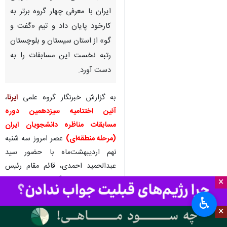
تهران- ایرنا- آئین اختتامیه مرحله
منطقه‌ای سیزدهمین دوره
مسابقات ملی مناظره دانشجویان
ایران با معرفی چهار گروه برتر به
کارخود پایان داد و تیم «گفت و
گو» از استان سیستان و بلوچستان
رتبه نخست این مسابقات را به
دست آورد.
به گزارش خبرنگار گروه علمی
ایرنا
،
آئین اختتامیه سیزدهمین دوره
×
مسابقات مناظره دانشجویان ایران
♿︎
(مرحله منطقه‌ای)
عصر امروز سه شنبه
×
نهم اردیبهشت‌ماه با حضور سید